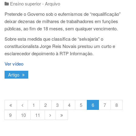
Ensino superior - Arquivo
Pretende o Governo sob o eufemismos de “requalificação”
deixar dezenas de milhares de trabalhadores em funções
públicas, ao fim de 18 meses, sem qualquer vencimento.
Sobre esta medida que classifica de “selvajaria” o
constitucionalista Jorge Reis Novais prestou um curto e
esclarecedor depoimento à RTP Informação.
Ver vídeo
Artigo
1
2
3
4
5
6
7
8
9
10
11