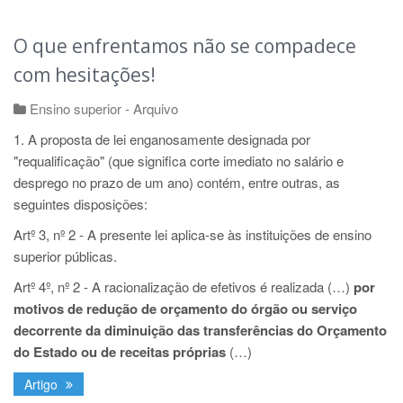
O que enfrentamos não se compadece
com hesitações!
Ensino superior - Arquivo
1. A proposta de lei enganosamente designada por
"requalificação" (que significa corte imediato no salário e
desprego no prazo de um ano) contém, entre outras, as
seguintes disposições:
Artº 3, nº 2 - A presente lei aplica-se às instituições de ensino
superior públicas.
Artº 4º, nº 2 - A racionalização de efetivos é realizada (…)
por
motivos de redução de orçamento do órgão ou serviço
decorrente da diminuição das transferências do Orçamento
do Estado ou de receitas próprias
(…)
Artigo