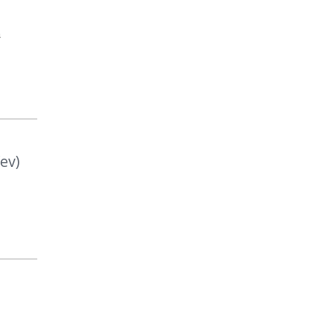
a
ev)
s