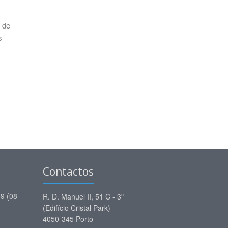
 de
s
Contactos
59 (08
R. D. Manuel II, 51 C - 3º
(Edifício Cristal Park)
4050-345 Porto