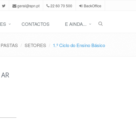
geral@spn.pt
22 60 70 500
BackOffice
ES
CONTACTOS
E AINDA...
PASTAS
SETORES
1.º Ciclo do Ensino Básico
 AR