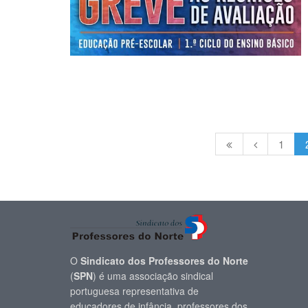
1
O
Sindicato dos Professores do Norte
(
SPN
) é uma associação sindical
portuguesa representativa de
educadores de infância, professores dos