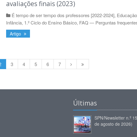
avaliações finais (2023)
É tempo de ser tempo dos professores [2022-2024]
,
Educação
Infância
,
1.º Ciclo do Ensino Básico
,
FAQ — Perguntas frequente
Artigo
2
3
4
5
6
7
Últimas
SPN/Newsletter n.º 1
de agosto de 2026)