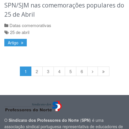
SPN/SJM nas comemorações populares do
25 de Abril
Datas comemorativas
25 de abril
Artigo
1
2
3
4
5
6
O
Sindicato dos Professores do Norte
(
SPN
) é uma
associação sindical portuguesa representativa de educadores de