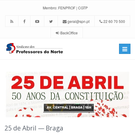
Membro:
FENPROF
|
CGTP
geral@spn.pt
22 60 70 500
BackOffice
Toggle
naviga
25 de Abril — Braga