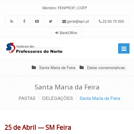
Membro:
FENPROF
|
CGTP
geral@spn.pt
22 60 70 500
BackOffice
Toggle
naviga
Santa Maria da Feira
Datas comemorativas
Santa Maria da Feira
PASTAS
DELEGAÇÕES
Santa Maria da Feira
25 de Abril — SM Feira