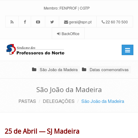
Membro:
FENPROF
|
CGTP
geral@spn.pt
22 60 70 500
BackOffice
Toggle
naviga
São João da Madeira
Datas comemorativas
São João da Madeira
PASTAS
DELEGAÇÕES
São João da Madeira
25 de Abril — SJ Madeira