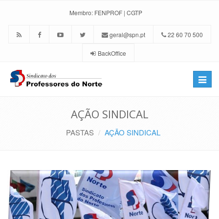
Membro:
FENPROF
|
CGTP
geral@spn.pt
22 60 70 500
BackOffice
Toggle
naviga
AÇÃO SINDICAL
PASTAS
AÇÃO SINDICAL