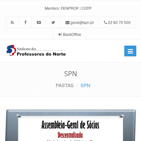
Membro:
FENPROF
|
CGTP
geral@spn.pt
22 60 70 500
BackOffice
Toggle
naviga
SPN
PASTAS
SPN