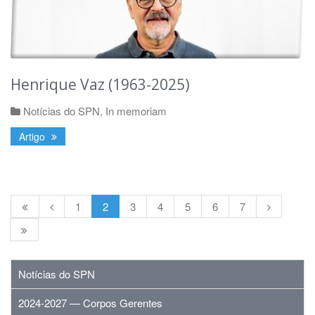
Henrique Vaz (1963-2025)
Notícias do SPN
,
In memoriam
Artigo
1
2
3
4
5
6
7
Notícias do SPN
2024-2027 — Corpos Gerentes