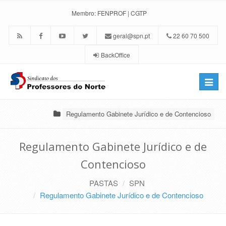
Membro:
FENPROF
|
CGTP
geral@spn.pt
22 60 70 500
BackOffice
Toggle
naviga
Regulamento Gabinete Jurídico e de Contencioso
Regulamento Gabinete Jurídico e de
Contencioso
PASTAS
SPN
Regulamento Gabinete Jurídico e de Contencioso