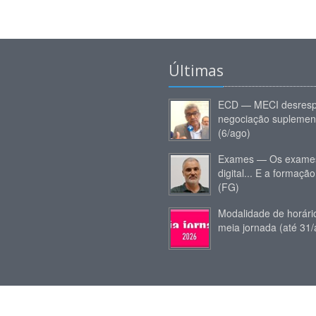
Últimas
ECD — MECI desresp
negociação suplemen
(6/ago)
Exames — Os exames
digital... E a formação
(FG)
Modalidade de horár
meia jornada (até 31/