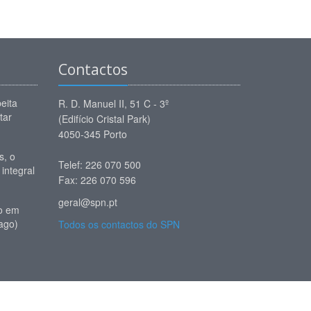
Contactos
eita
R. D. Manuel II, 51 C - 3º
tar
(Edifício Cristal Park)
4050-345 Porto
, o
Telef: 226 070 500
 integral
Fax: 226 070 596
geral@spn.pt
io em
ago)
Todos os contactos do SPN