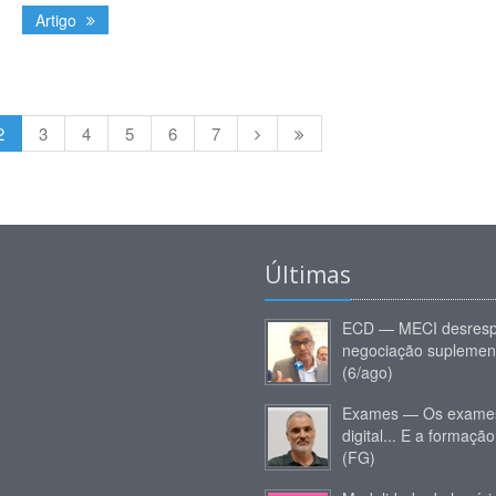
Artigo
2
3
4
5
6
7
Últimas
ECD — MECI desresp
negociação suplemen
(6/ago)
Exames — Os exames
digital... E a formação
(FG)