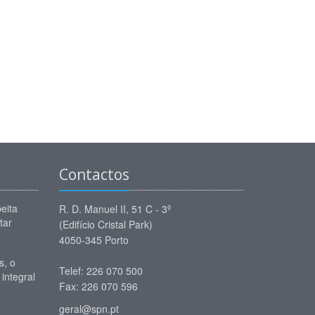
Contactos
eita
R. D. Manuel II, 51 C - 3º
tar
(Edifício Cristal Park)
4050-345 Porto
, o
Telef: 226 070 500
 integral
Fax: 226 070 596
geral@spn.pt