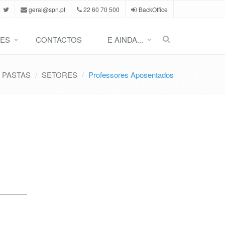
geral@spn.pt
22 60 70 500
BackOffice
ES
CONTACTOS
E AINDA...
PASTAS
SETORES
Professores Aposentados