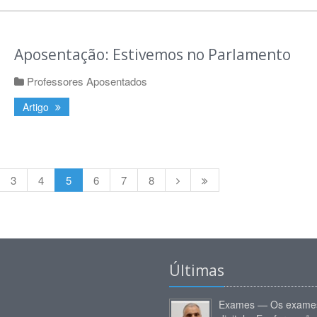
Aposentação: Estivemos no Parlamento
Professores Aposentados
Artigo
3
4
5
6
7
8
Últimas
Exames — Os exames