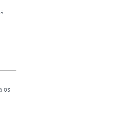
ra
a os