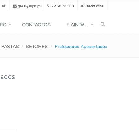
geral@spn.pt
22 60 70 500
BackOffice
ES
CONTACTOS
E AINDA...
PASTAS
SETORES
Professores Aposentados
tados