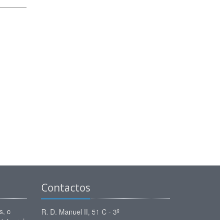
Contactos
, o
R. D. Manuel II, 51 C - 3º