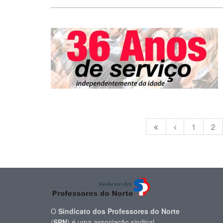
1
2
O
Sindicato dos Professores do Norte
(
SPN
) é uma associação sindical