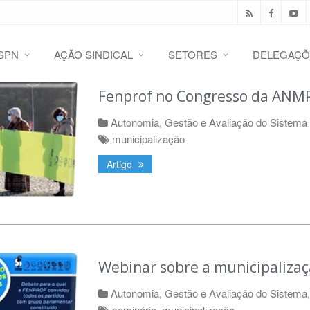
SPN
AÇÃO SINDICAL
SETORES
DELEGAÇÕ
Fenprof no Congresso da ANMP
Autonomia, Gestão e Avaliação do Sistema
municipalização
Artigo
Webinar sobre a municipalizaç
Autonomia, Gestão e Avaliação do Sistema
seminário
,
municipalização