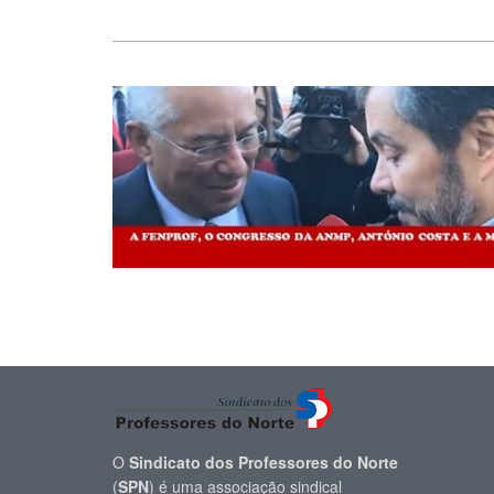
O
Sindicato dos Professores do Norte
(
SPN
) é uma associação sindical