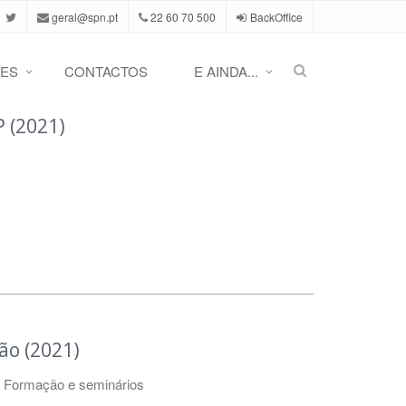
geral@spn.pt
22 60 70 500
BackOffice
ES
CONTACTOS
E AINDA...
 (2021)
ão (2021)
,
Formação e seminários