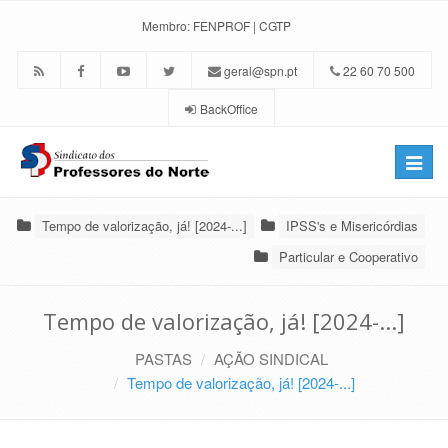
Membro:
FENPROF
|
CGTP
geral@spn.pt
22 60 70 500
BackOffice
Toggle
naviga
Tempo de valorização, já! [2024-...]
IPSS's e Misericórdias
Particular e Cooperativo
Tempo de valorização, já! [2024-...]
PASTAS
AÇÃO SINDICAL
Tempo de valorização, já! [2024-...]