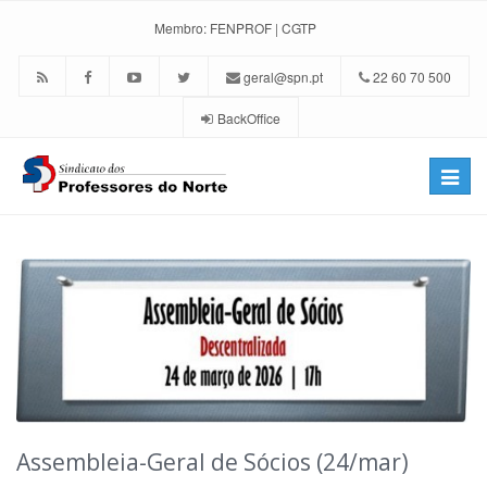
Membro:
FENPROF
|
CGTP
geral@spn.pt
22 60 70 500
BackOffice
Toggle
naviga
Assembleia-Geral de Sócios (24/mar)