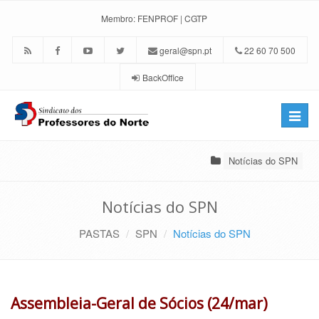
Membro:
FENPROF
|
CGTP
geral@spn.pt
22 60 70 500
BackOffice
Toggle
naviga
Notícias do SPN
Notícias do SPN
PASTAS
SPN
Notícias do SPN
Assembleia-Geral de Sócios (24/mar)