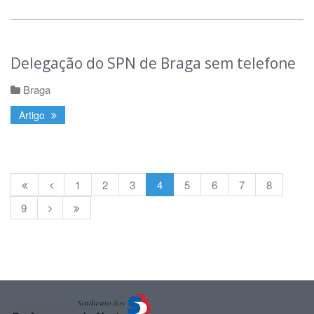
Delegação do SPN de Braga sem telefone
Braga
Artigo
1
2
3
4
5
6
7
8
9