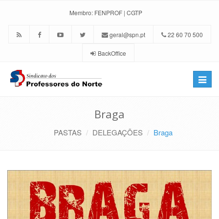
Membro:
FENPROF
|
CGTP
geral@spn.pt
22 60 70 500
BackOffice
Toggle
naviga
Braga
PASTAS
DELEGAÇÕES
Braga