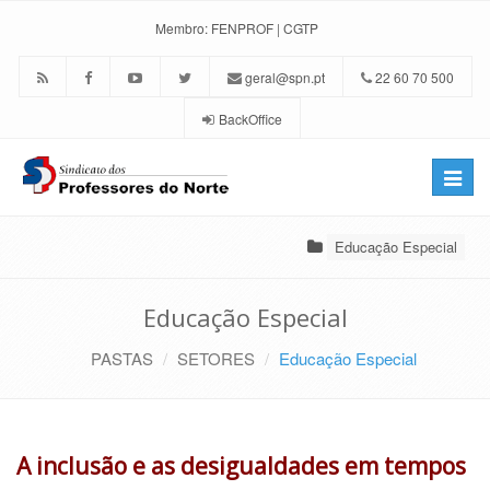
Membro:
FENPROF
|
CGTP
geral@spn.pt
22 60 70 500
BackOffice
Toggle
naviga
Educação Especial
Educação Especial
PASTAS
SETORES
Educação Especial
A inclusão e as desigualdades em tempos