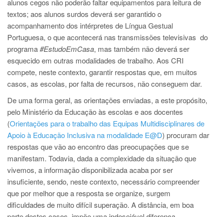
alunos cegos não poderão faltar equipamentos para leitura de
textos; aos alunos surdos deverá ser garantido o
acompanhamento dos intérpretes de Língua Gestual
Portuguesa, o que acontecerá nas transmissões televisivas do
programa
#EstudoEmCasa
, mas também não deverá ser
esquecido em outras modalidades de trabalho. Aos CRI
compete, neste contexto, garantir respostas que, em muitos
casos, as escolas, por falta de recursos, não conseguem dar.
De uma forma geral, as orientações enviadas, a este propósito,
pelo Ministério da Educação às escolas e aos docentes
(
Orientações para o trabalho das Equipas Multidisciplinares de
Apoio à Educação Inclusiva na modalidade E@D
) procuram dar
respostas que vão ao encontro das preocupações que se
manifestam. Todavia, dada a complexidade da situação que
vivemos, a informação disponibilizada acaba por ser
insuficiente, sendo, neste contexto, necessário compreender
que por melhor que a resposta se organize, surgem
dificuldades de muito difícil superação. A distância, em boa
parte destes casos, impõe uma indesejável diferença.