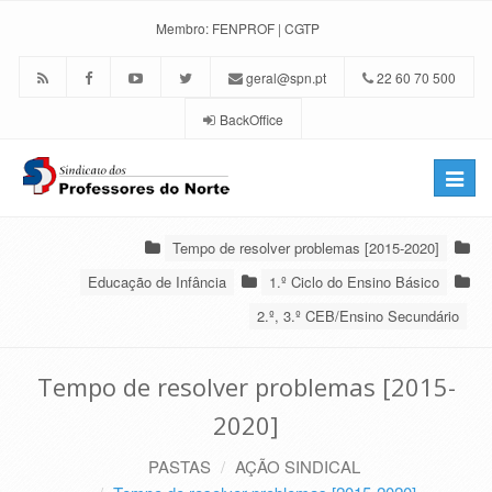
Membro:
FENPROF
|
CGTP
geral@spn.pt
22 60 70 500
BackOffice
Toggle
naviga
Tempo de resolver problemas [2015-2020]
Educação de Infância
1.º Ciclo do Ensino Básico
2.º, 3.º CEB/Ensino Secundário
Tempo de resolver problemas [2015-
2020]
PASTAS
AÇÃO SINDICAL