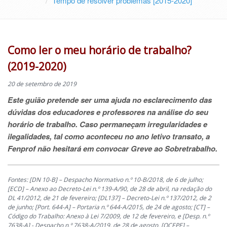
Tempo de resolver problemas [2015-2020]
Como ler o meu horário de trabalho?
(2019-2020)
20 de setembro de 2019
Este guião pretende ser uma ajuda no esclarecimento das
dúvidas dos educadores e professores na análise do seu
horário de trabalho.
Caso permaneçam irregularidades e
ilegalidades, tal como aconteceu no ano letivo transato, a
Fenprof não hesitará em convocar Greve ao Sobretrabalho.
Fontes: [DN 10-B] – Despacho Normativo n.º 10-B/2018, de 6 de julho;
[ECD] – Anexo ao Decreto-Lei n.º 139-A/90, de 28 de abril, na redação do
DL 41/2012, de 21 de fevereiro; [DL137] – Decreto-Lei n.º 137/2012, de 2
de junho; [Port. 644-A] – Portaria n.º 644-A/2015, de 24 de agosto; [CT] –
Código do Trabalho: Anexo à Lei 7/2009, de 12 de fevereiro, e [Desp. n.º
7638-A] - Despacho n.º 7638-A/2019, de 28 de agosto. [OCEPE] –