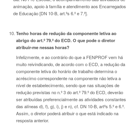
animação, apoio à família e atendimento aos Encarregados
de Educação [DN 10-B, art.ºs 6.º e 7.º].
Tenho horas de redução da componente letiva ao
abrigo do art.º 79.º do ECD. O que pode o
diretor
atribuir-me nessas horas?
Infelizmente, e ao contrário do que a FENPROF vem há
muito reivindicando, de acordo com o ECD, a redução da
componente letiva do horário de trabalho determina o
acréscimo correspondente na componente não letiva a
nível de estabelecimento, sendo que nas situações de
redução previstas no n.º 3 do art.º 79.º do ECD, deverão
ser atribuídas preferencialmente as atividades constantes
das alíneas d), f), g), i), j) e n), cf. DN 10-B, artºs 5.º e 6.º.
Assim, o diretor poderá atribuir o que está indicado na
resposta anterior.