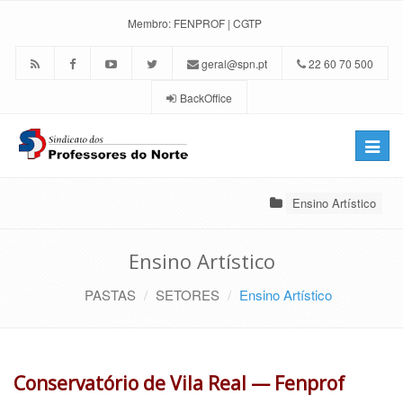
Membro:
FENPROF
|
CGTP
geral@spn.pt
22 60 70 500
BackOffice
Toggle
naviga
Ensino Artístico
Ensino Artístico
PASTAS
SETORES
Ensino Artístico
Conservatório de Vila Real — Fenprof