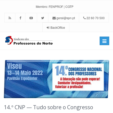
Membro:
FENPROF
|
CGTP
geral@spn.pt
22 60 70 500
BackOffice
Toggle
naviga
14.º CNP — Tudo sobre o Congresso