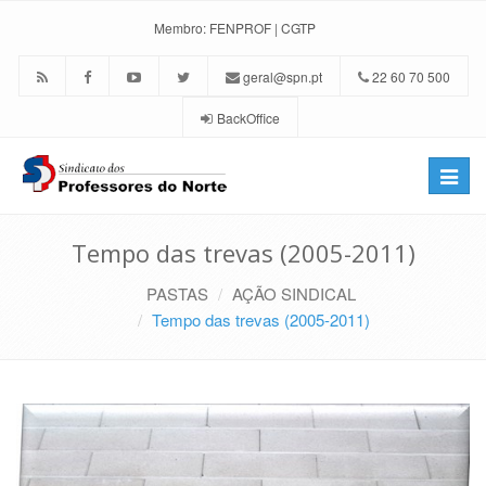
Membro:
FENPROF
|
CGTP
geral@spn.pt
22 60 70 500
BackOffice
Toggle
naviga
Tempo das trevas (2005-2011)
PASTAS
AÇÃO SINDICAL
Tempo das trevas (2005-2011)