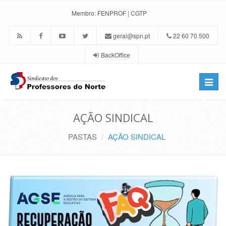
Membro:
FENPROF
|
CGTP
geral@spn.pt
22 60 70 500
BackOffice
Toggle
naviga
AÇÃO SINDICAL
PASTAS
AÇÃO SINDICAL