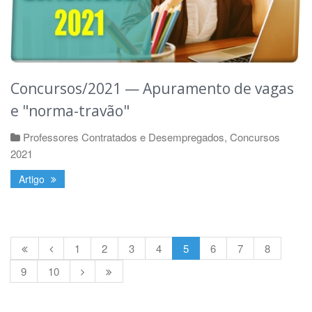
Concursos/2021 — Apuramento de vagas
e "norma-travão"
Professores Contratados e Desempregados
,
Concursos
2021
Artigo
1
2
3
4
5
6
7
8
9
10