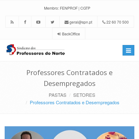
Membro:
FENPROF
|
CGTP
geral@spn.pt
22 60 70 500
BackOffice
Toggle
naviga
Professores Contratados e
Desempregados
PASTAS
SETORES
Professores Contratados e Desempregados