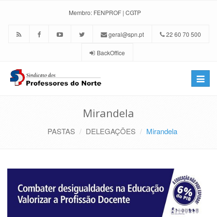
Membro:
FENPROF
|
CGTP
geral@spn.pt
22 60 70 500
BackOffice
Toggle
naviga
Mirandela
PASTAS
DELEGAÇÕES
Mirandela