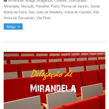
Amarante
,
Braga
,
Bragança
,
Chaves
,
Guimarães
,
Mirandela
,
Monção
,
Penafiel
,
Porto
,
Póvoa de Varzim
,
Santa
Maria da Feira
,
São João da Madeira
,
Viana do Castelo
,
Vila
Nova de Famalicão
,
Vila Real
Artigo