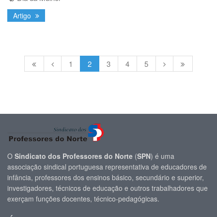
Artigo
1
2
3
4
5
O
Sindicato dos Professores do Norte
(
SPN
) é uma
associação sindical portuguesa representativa de educadores de
infância, professores dos ensinos básico, secundário e superior,
investigadores, técnicos de educação e outros trabalhadores que
exerçam funções docentes, técnico-pedagógicas.