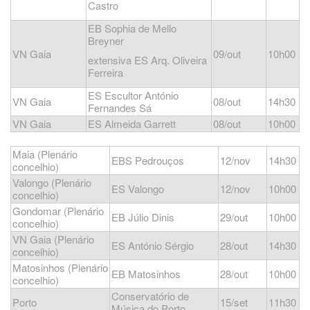
Castro
EB Sophia de Mello
Breyner
VN Gaia
09/out
10h00
extensiva ES Arq. Oliveira
Ferreira
ES Escultor António
VN Gaia
08/out
14h30
Fernandes Sá
VN Gaia
ES Almeida Garrett
08/out
10h00
Maia (Plenário
EBS Pedrouços
12/nov
14h30
concelhio)
Valongo
(Plenário
ES Valongo
12/nov
10h00
concelhio)
Gondomar
(Plenário
EB Júlio Dinis
29/out
10h00
concelhio)
VN Gaia
(Plenário
ES António Sérgio
28/out
14h30
concelhio)
Matosinhos
(Plenário
EB Matosinhos
28/out
10h00
concelhio)
Conservatório de
Porto
15/set
11h30
Música do Porto