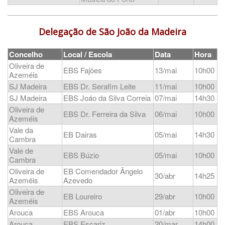
Delegação de São João da Madeira
Concelho
Local / Escola
Data
Hora
Oliveira de
EBS Fajões
13/mai
10h00
Azeméis
SJ Madeira
EBS Dr. Serafim Leite
11/mai
10h00
SJ Madeira
EBS Joáo da Silva Correia
07/mai
14h30
Oliveira de
EBS Dr. Ferreira da Silva
06/mai
10h00
Azeméis
Vale da
EB Dairas
05/mai
14h30
Cambra
Vale de
EBS Búzio
05/mai
10h00
Cambra
Oliveira de
EB Comendador Ângelo
30/abr
14h25
Azeméis
Azevedo
Oliveira de
EB Loureiro
29/abr
10h00
Azeméis
Arouca
EBS Arouca
01/abr
10h00
Arouca
EBS Escariz
20/mar
14h00