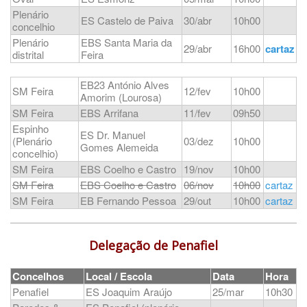
Plenário
ES Castelo de Paiva
30/abr
10h00
concelhio
Plenário
EBS Santa Maria da
29/abr
16h00
cartaz
distrital
Feira
EB23 António Alves
SM Feira
12/fev
10h00
Amorim (Lourosa)
SM Feira
EBS Arrifana
11/fev
09h50
Espinho
ES Dr. Manuel
(Plenário
03/dez
10h00
Gomes Alemeida
concelhio)
SM Feira
EBS Coelho e Castro
19/nov
10h00
SM Feira
EBS Coelho e Castro
06/nov
10h00
cartaz
SM Feira
EB Fernando Pessoa
29/out
10h00
cartaz
Delegação de Penafiel
Concelhos
Local / Escola
Data
Hora
Penafiel
ES Joaquim Araújo
25/mar
10h30