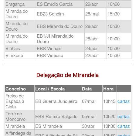
Bragança
ES Emídio Garcia
29/abr
10h00
Miranda do
EB23 Sendim
28/mai
15h30
Douro
Miranda do
EBS Miranda do Douro
28/abr
10h30
Douro
Miranda do
EB1/JI Miranda do
28/abr
10h00
Douro
Douro
Vinhais
EBS Vinhais
24/abr
10h30
Vimkoso
EBS Vimioso
22/abr
10h30
Delegação de Mirandela
Concelho
Local / Escola
Data
Hora
Freixo de
Espada à
EB Guerra Junqueiro
07/mai
10h45
cartaz
Cinta
Torre de
EBS Ramiro Salgado
05/mai
10h20
cartaz
Moncorvo
Mirandela
ES Mirandela
30/abr
10h30
cartaz
Alfândega da
EBS Alfândega da Fé
28/abr
13h50
cartaz