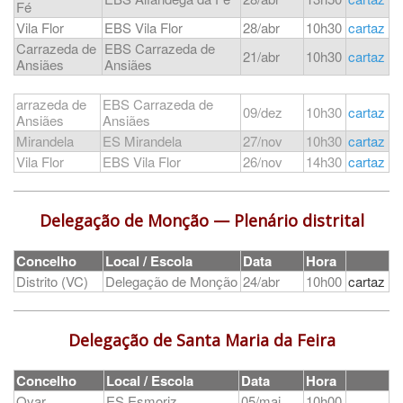
Fé
Vila Flor
EBS Vila Flor
28/abr
10h30
cartaz
Carrazeda de
EBS Carrazeda de
21/abr
10h30
cartaz
Ansiães
Ansiães
arrazeda de
EBS Carrazeda de
09/dez
10h30
cartaz
Ansiães
Ansiães
Mirandela
ES Mirandela
27/nov
10h30
c
artaz
Vila Flor
EBS Vila Flor
26/nov
14h30
cartaz
Delegação de Monção
— Plenário distrital
Concelho
Local / Escola
Data
Hora
Distrito (VC)
Delegação de Monção
24/abr
10h00
cartaz
Delegação de Santa Maria da Feira
Concelho
Local / Escola
Data
Hora
Ovar
ES Esmoriz
05/mai
10h00