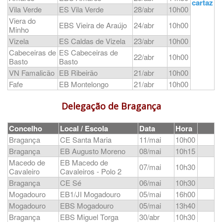
cartaz
Vila Verde
ES Vila Verde
28/abr
10h00
Viera do
EBS Vieira de Araújo
24/abr
10h00
Minho
Vizela
ES Caldas de Vizela
23/abr
10h00
Cabeceiras de
ES Cabeceiras de
22/abr
10h00
Basto
Basto
VN Famalicão
EB Ribeirão
21/abr
10h00
Fafe
EB Montelongo
21/abr
10h00
Delegação de Bragança
Concelho
Local / Escola
Data
Hora
Bragança
CE Santa Maria
11/mai
10h00
Bragança
EB Augusto Moreno
08/mai
10h15
Macedo de
EB Macedo de
07/mai
10h30
Cavaleiro
Cavaleiros - Polo 2
Bragança
CE Sé
06/mai
10h30
Mogadouro
EB1/JI Mogadouro
05/mai
16h00
Mogadouro
EBS Mogadouro
05/mai
13h40
Bragança
EBS Miguel Torga
30/abr
10h30