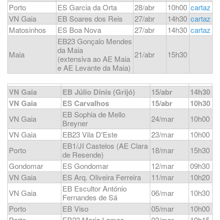
Porto
ES Garcia da Orta
28/abr
10h00
cartaz
VN Gaia
EB Soares dos Reis
27/abr
14h30
cartaz
Matosinhos
ES Boa Nova
27/abr
14h30
cartaz
EB23 Gonçalo Mendes
da Maia
Maia
21/abr
15h30
(extensiva ao AE Maia
e AE Levante da Maia)
VN Gaia
EB Júlio Dinis (Grijó)
15/abr
14h30
VN Gaia
ES Carvalhos
15/abr
10h30
EB Sophia de Mello
VN Gaia
24/mar
10h00
Breyner
VN Gaia
EB23 Vila D'Este
23/mar
10h00
EB1/JI Castelos (AE Clara
Porto
18/mar
15h30
de Resende)
Gondomar
ES Gondomar
12/mar
09h30
VN Gaia
ES Arq. Oliveira Ferreira
11/mar
10h20
EB Escultor António
VN Gaia
06/mar
10h30
Fernandes de Sá
Porto
EB Viso
05/mar
10h00
Porto
EB23 Maria Lamas
03/mar
10h15