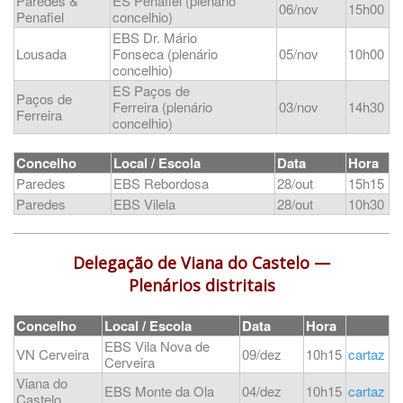
Paredes &
ES Penafiel (plenário
06/nov
15h00
Penafiel
concelhio)
EBS Dr. Mário
Lousada
Fonseca (plenário
05/nov
10h00
concelhio)
ES Paços de
Paços de
Ferreira (plenário
03/nov
14h30
Ferreira
concelhio)
Concelho
Local / Escola
Data
Hora
Paredes
EBS Rebordosa
28/out
15h15
Paredes
EBS Vilela
28/out
10h30
Delegação de Viana do Castelo —
Plenários distritais
Concelho
Local / Escola
Data
Hora
EBS Vila Nova de
VN Cerveira
09/dez
10h15
cartaz
Cerveira
Viana do
EBS Monte da Ola
04/dez
10h15
c
artaz
Castelo