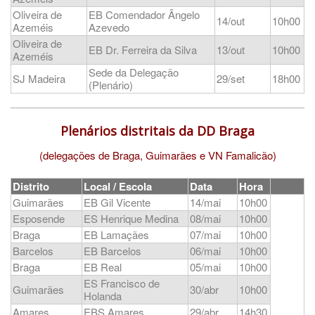
Oliveira de
EB Comendador Ângelo
14/out
10h00
Azeméis
Azevedo
Oliveira de
EB Dr. Ferreira da Silva
13/out
10h00
Azeméis
Sede da Delegação
SJ Madeira
29/set
18h00
(Plenário)
Plenários distritais da DD Braga
(delegações de Braga, Guimarães e VN Famalicão)
Distrito
Local / Escola
Data
Hora
Guimarães
EB Gil Vicente
14/mai
10h00
Esposende
ES Henrique Medina
08/mai
10h00
Braga
EB Lamaçães
07/mai
10h00
Barcelos
EB Barcelos
06/mai
10h00
Braga
EB Real
05/mai
10h00
ES Francisco de
Guimarães
30/abr
10h00
Holanda
Amares
EBS Amares
29/abr
14h30