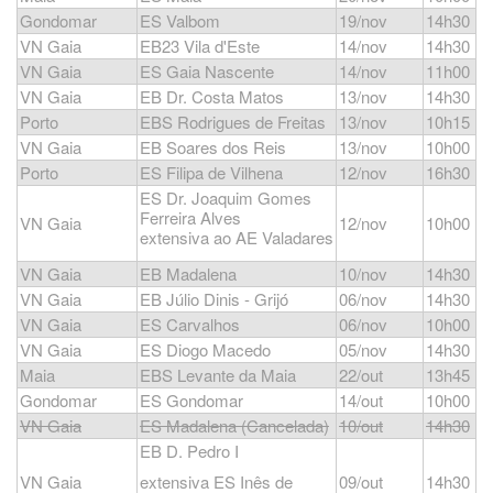
Gondomar
ES Valbom
19/nov
14h30
VN Gaia
EB23 Vila d'Este
14/nov
14h30
VN Gaia
ES Gaia Nascente
14/nov
11h00
VN Gaia
EB Dr. Costa Matos
13/nov
14h30
Porto
EBS Rodrigues de Freitas
13/nov
10h15
VN Gaia
EB Soares dos Reis
13/nov
10h00
Porto
ES Filipa de Vilhena
12/nov
16h30
ES Dr. Joaquim Gomes
Ferreira Alves
VN Gaia
12/nov
10h00
extensiva ao AE Valadares
VN Gaia
EB Madalena
10/nov
14h30
VN Gaia
EB Júlio Dinis - Grijó
06/nov
14h30
VN Gaia
ES Carvalhos
06/nov
10h00
VN Gaia
ES Diogo Macedo
05/nov
14h30
Maia
EBS Levante da Maia
22/out
13h45
Gondomar
ES Gondomar
14/out
10h00
VN Gaia
ES Madalena (Cancelada)
10/out
14h30
EB D. Pedro I
VN Gaia
extensiva ES Inês de
09/out
14h30