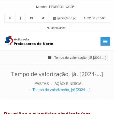
Membro:
FENPROF
|
CGTP
geral@spn.pt
22 60 70 500
BackOffice
Toggle
naviga
Tempo de valorização, já! [2024-...]
Tempo de valorização, já! [2024-...]
PASTAS
AÇÃO SINDICAL
Tempo de valorização, já! [2024-...]