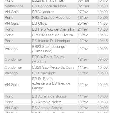
Matosinhos
ES Senhora da Hora
02/mar
10h00
VN Gaia
EB Valadares
27/fev
10h00
Porto
EBS Clara de Resende
26/fev
10h00
VN Gaia
EB Olival
25/fev
14h30
Porto
EB Pêro Vaz de Caminha
24/fev
10h30
Porto
EB23 Manoel de Oliveira
13/fev
10h05
Porto
ES Infante D. Henrique
12/fev
10h15
EB23 São Lourenço
Valongo
12/fev
10h00
(Ermesinde)
EBS À Beira Douro
Gondomar
12/fev
09h50
(Medas)
Gondomar
EB23 São Pedro da Cova
11/fev
10h00
Valongo
ES Ermesinde
11/fev
10h00
EB D. Pedro I
extensiva à ES Inês de
VN Gaia
11/fev
10h00
Castro
Porto
ES Aurélia de Sousa
11/fev
10h00
Porto
ES António Nobre
10/fev
10h30
VN Gaia
ES António Sérgio
10/fev
10h00