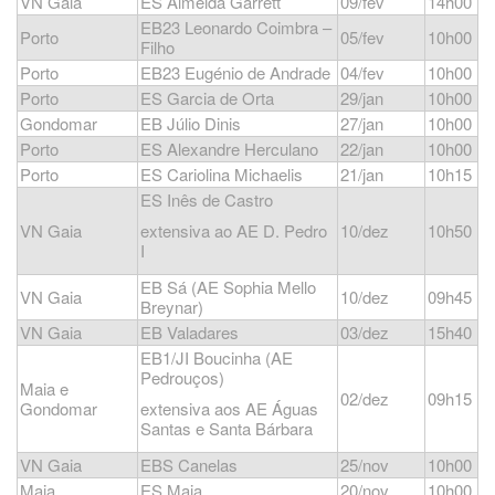
VN Gaia
ES Almeida Garrett
09/fev
14h00
EB23 Leonardo Coimbra –
Porto
05/fev
10h00
Filho
Porto
EB23 Eugénio de Andrade
04/fev
10h00
Porto
ES Garcia de Orta
29/jan
10h00
Gondomar
EB Júlio Dinis
27/jan
10h00
Porto
ES Alexandre Herculano
22/jan
10h00
Porto
ES Cariolina Michaelis
21/jan
10h15
ES Inês de Castro
VN Gaia
extensiva ao AE D. Pedro
10/dez
10h50
I
EB Sá (AE Sophia Mello
VN Gaia
10/dez
09h45
Breynar)
VN Gaia
EB Valadares
03/dez
15h40
EB1/JI Boucinha (AE
Pedrouços)
Maia e
02/dez
09h15
Gondomar
extensiva aos AE Águas
Santas e Santa Bárbara
VN Gaia
EBS Canelas
25/nov
10h00
Maia
ES Maia
20/nov
10h00