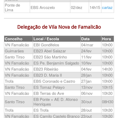
Ponte de
EBS Arcozelo
02/dez
14h15
cartaz
Lima
Delegação de Vila Nova de Famalicão
Concelho
Local / Escola
Data
Hora
VN Famalicão
EBI Gondifelos
04/mar
10h00
Guimarães
EB23 Abel Salazar
24/fev
10h00
Santo Tirso
EB23 São Martinho
11/fev
10h00
VN Famalicão
ES Pe. Benjamim Salgado
10/fev
10h00
VN Famalicão
EB23 Ribeirão
04/fev
14h30
VN Famalicão
EB23 D. Maria II
28/jan
10h00
Trofa
EBS Coronado e Castro
27/jan
10h00
Santo Tirso
ES Tomaz Pelayo
13/nov
10h15
VN Famalicão
EB Terras do Ave
06/nov
10h30
EB Ponte + AE D. Afonso
Santo Tirso
30/out
08H30
Henriques
Trofa
ES Trofa
28/out
10h30
VN Famalicão
ES Camilo Castelo Branco
23/out
10h30