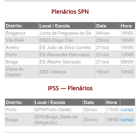
Plenários SPN
Distrito
Local / Escola
Data
Hora
Bragança
Junta de Freguesia da Sé
04/nov
16h00
Vila Real
EB23 Diogo Cáo
23/out
10h00
Aveiro
ES João da Silva Correia
21/out
16h00
Porto
ES Alexandre Herculano
21/out
10h00
Braga
ES Alberto Sampaio
21/out
09h00
Viana do
EBS Valença
16/out
10h00
Castelo
IPSS — Plenários
Distrito
Local / Escola
Data
Hora
Porto
SPN/Porto (Sede)
03/nov
17h30
cartaz
SPN/Braga (Sede da
Braga
30/nov
18h00
cartaz
delegação)