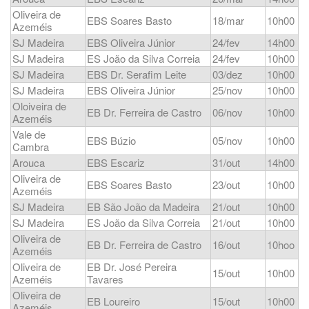
Oliveira de
EBS Soares Basto
18/mar
10h00
Azeméis
SJ Madeira
EBS Oliveira Júnior
24/fev
14h00
SJ Madeira
ES João da Silva Correia
24/fev
10h00
SJ Madeira
EBS Dr. Serafim Leite
03/dez
10h00
SJ Madeira
EBS Oliveira Júnior
25/nov
10h00
Oloiveira de
EB Dr. Ferreira de Castro
06/nov
10h00
Azeméis
Vale de
EBS Búzio
05/nov
10h00
Cambra
Arouca
EBS Escariz
31/out
14h00
Oliveira de
EBS Soares Basto
23/out
10h00
Azeméis
SJ Madeira
EB São João da Madeira
21/out
10h00
SJ Madeira
ES João da Silva Correia
21/out
10h00
Oliveira de
EB Dr. Ferreira de Castro
16/out
10hoo
Azeméis
Oliveira de
EB Dr. José Pereira
15/out
10h00
Azeméis
Tavares
Oliveira de
EB Loureiro
15/out
10h00
Azeméis