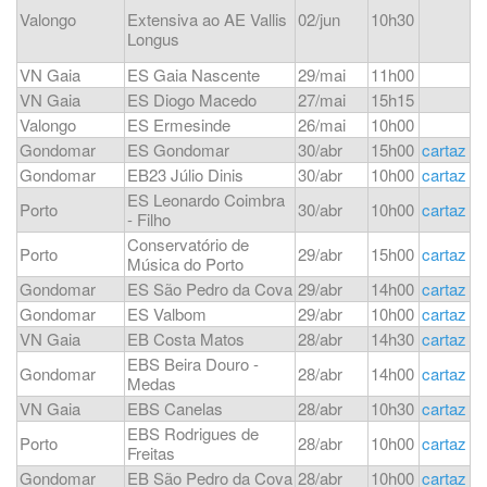
Valongo
Extensiva ao AE Vallis
02/jun
10h30
Longus
VN Gaia
ES Gaia Nascente
29/mai
11h00
VN Gaia
ES Diogo Macedo
27/mai
15h15
Valongo
ES Ermesinde
26/mai
10h00
Gondomar
ES Gondomar
30/abr
15h00
cartaz
Gondomar
EB23 Júlio Dinis
30/abr
10h00
cartaz
ES Leonardo Coimbra
Porto
30/abr
10h00
cartaz
- Filho
Conservatório de
Porto
29/abr
15h00
cartaz
Música do Porto
Gondomar
ES São Pedro da Cova
29/abr
14h00
cartaz
Gondomar
ES Valbom
29/abr
10h00
cartaz
VN Gaia
EB Costa Matos
28/abr
14h30
cartaz
EBS Beira Douro -
Gondomar
28/abr
14h00
cartaz
Medas
VN Gaia
EBS Canelas
28/abr
10h30
cartaz
EBS Rodrigues de
Porto
28/abr
10h00
cartaz
Freitas
Gondomar
EB São Pedro da Cova
28/abr
10h00
cartaz