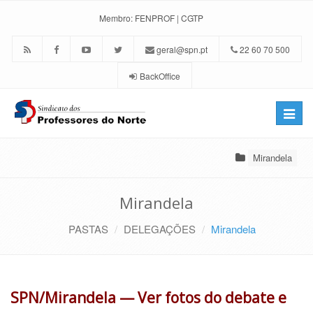
Membro:
FENPROF
|
CGTP
geral@spn.pt
22 60 70 500
BackOffice
Toggle
naviga
Mirandela
Mirandela
PASTAS
DELEGAÇÕES
Mirandela
SPN/Mirandela — Ver fotos do debate e