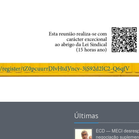
Últimas
ECD — MECI desresp
negociação suplemen