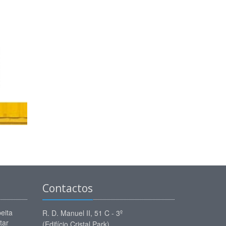
Contactos
eita
R. D. Manuel II, 51 C - 3º
tar
(Edifício Cristal Park)