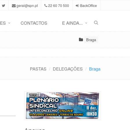
geral@spn.pt
22 60 70 500
BackOffice
ES
CONTACTOS
E AINDA...
Braga
PASTAS
DELEGAÇÕES
Braga