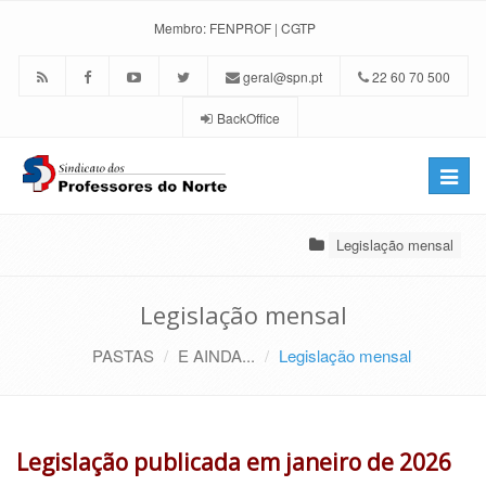
Membro:
FENPROF
|
CGTP
geral@spn.pt
22 60 70 500
BackOffice
Toggle
naviga
Legislação mensal
Legislação mensal
PASTAS
E AINDA...
Legislação mensal
Legislação publicada em janeiro de 2026