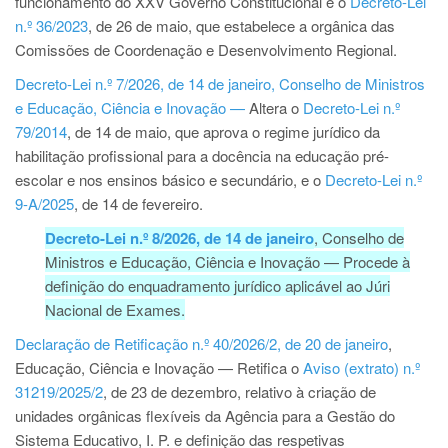
funcionamento do XXV Governo Constitucional e o
Decreto-Lei
n.º 36/2023
, de 26 de maio, que estabelece a orgânica das
Comissões de Coordenação e Desenvolvimento Regional.
Decreto-Lei n.º 7/2026, de 14 de janeiro, Conselho de Ministros
e Educação, Ciência e Inovação —
Altera o
Decreto-Lei n.º
79/2014
, de 14 de maio, que aprova o regime jurídico da
habilitação profissional para a docência na educação pré-
escolar e nos ensinos básico e secundário, e o
Decreto-Lei n.º
9-A/2025
, de 14 de fevereiro.
Decreto-Lei n.º 8/2026, de 14 de janeiro
, Conselho de
Ministros e Educação, Ciência e Inovação — Procede à
definição do enquadramento jurídico aplicável ao Júri
Nacional de Exames.
Declaração de Retificação n.º 40/2026/2, de 20 de janeiro
,
Educação, Ciência e Inovação — Retifica o
Aviso (extrato) n.º
31219/2025/2
, de 23 de dezembro, relativo à criação de
unidades orgânicas flexíveis da Agência para a Gestão do
Sistema Educativo, I. P. e definição das respetivas