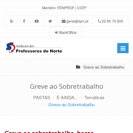
Membro:
FENPROF
|
CGTP
geral@spn.pt
22 60 70 500
BackOffice
Toggle
naviga
Greve ao Sobretrabalho
Greve ao Sobretrabalho
PASTAS
E AINDA...
Temáticas
Greve ao Sobretrabalho