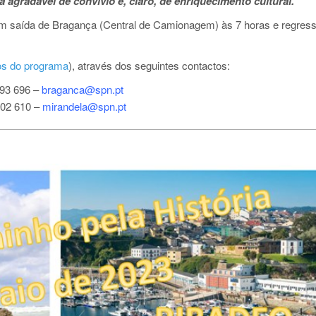
 agradável de convívio e, claro, de enriquecimento cultural.
com saída de Bragança (Central de Camionagem) às 7 horas e regress
os do programa
), através dos seguintes contactos:
893 696 –
braganca@spn.pt
302 610 –
mirandela@spn.pt