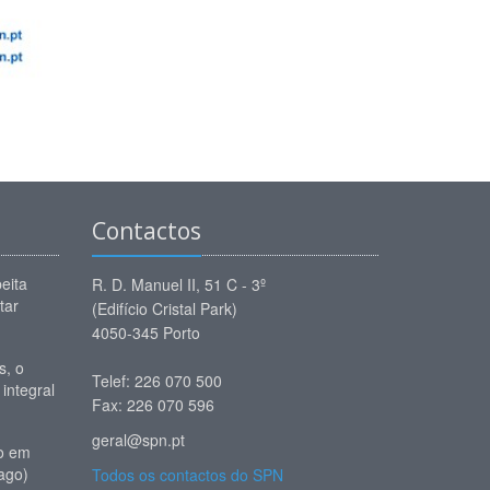
Contactos
eita
R. D. Manuel II, 51 C - 3º
tar
(Edifício Cristal Park)
4050-345 Porto
, o
Telef: 226 070 500
 integral
Fax: 226 070 596
geral@spn.pt
io em
ago)
Todos os contactos do SPN