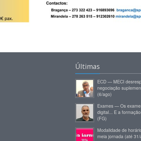
Últimas
ECD — MECI desresp
negociação suplemen
(6/ago)
Exames — Os exames
digital... E a formação
(FG)
Modalidade de horár
meia jornada (até 31/