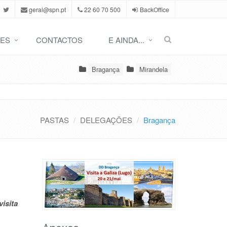
geral@spn.pt
22 60 70 500
BackOffice
ES
CONTACTOS
E AINDA...
Bragança
Mirandela
PASTAS
DELEGAÇÕES
Bragança
visita