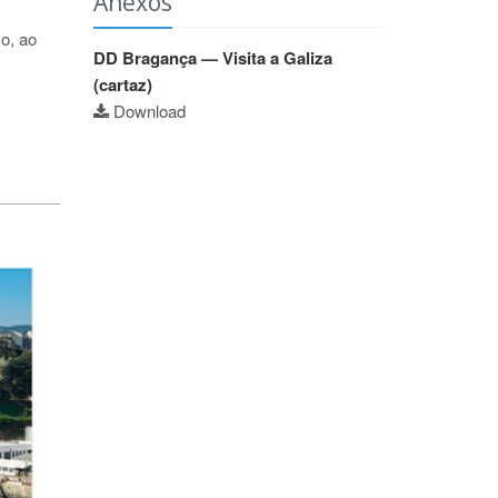
Anexos
o, ao
DD Bragança — Visita a Galiza
(cartaz)
Download