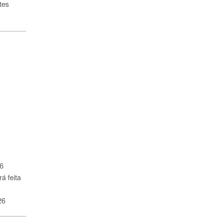
tes
.
26
á feita
26