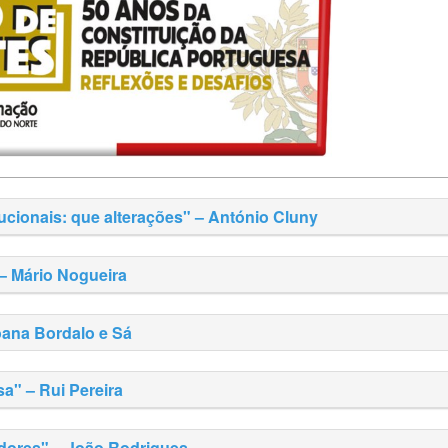
ucionais: que alterações" – António Cluny
– Mário Nogueira
oana Bordalo e Sá
a" – Rui Pereira
adores" – João Rodrigues