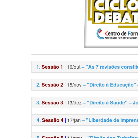
1.
Sessão 1
|
16/out
– "As 7 revisões constit
2.
Sessão 2
|
15/nov
– "Direito à Educação" 
3.
Sessão 3
|
13/dez
– "Direito à Saúde" – J
4.
Sessão 4
|
17/jan
– "Liberdade de Imprens
5.
Sessão 5
|
14/mar
– "Direito dos Trabalh