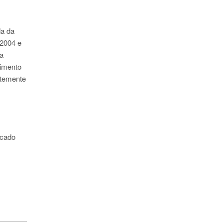
da da
 2004 e
ua
imento
ntemente
icado