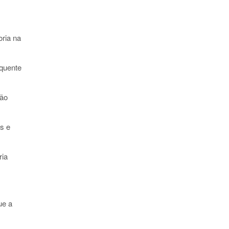
oria na
equente
não
es e
ria
ue a