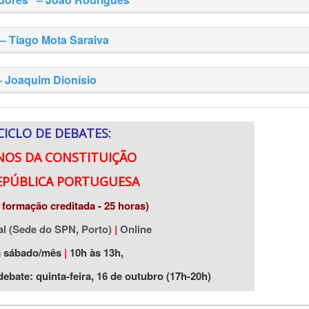
 – Tiago Mota Saraiva
– Joaquim Dionísio
CICLO DE DEBATES:
NOS DA CONSTITUIÇÃO
EPÚBLICA PORTUGUESA
 formação creditada - 25 horas)
al (Sede do SPN, Porto)
|
Online
 sábado/mês
|
10h às 13h,
ebate: quinta-feira, 16 de outubro (17h-20h)