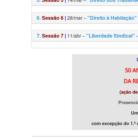
6.
Sessão 6
|
28/mar
– "Direito à Habitação"
7.
Sessão 7
|
11/abr
– "Liberdade Sindical" 
50
A
DA R
(ação de
Presenci
Um
com excepção do 1.º d