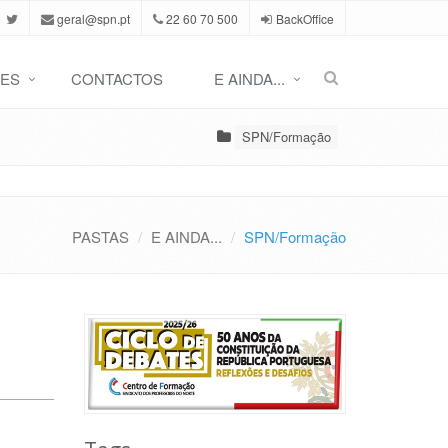
geral@spn.pt
22 60 70 500
BackOffice
ES
CONTACTOS
E AINDA...
SPN/Formação
PASTAS
E AINDA...
SPN/Formação