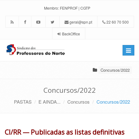
Membro:
FENPROF
|
CGTP
geral@spn.pt
22 60 70 500
BackOffice
Toggle
naviga
Concursos/2022
Concursos/2022
PASTAS
E AINDA...
Concursos
Concursos/2022
CI/RR — Publicadas as listas definitivas