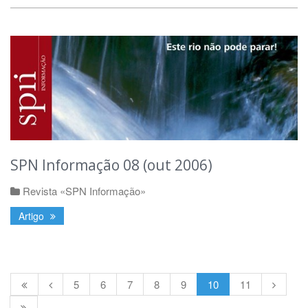
SPN Informação 08 (out 2006)
Revista «SPN Informação»
Artigo
5
6
7
8
9
10
11