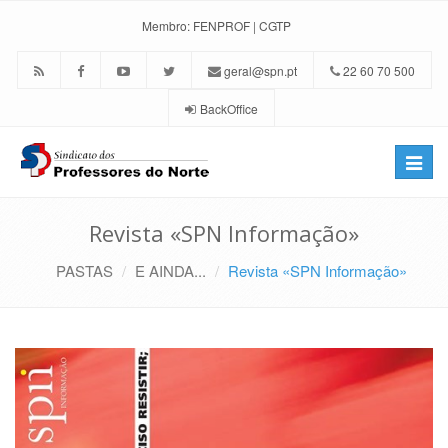
Membro:
FENPROF
|
CGTP
geral@spn.pt
22 60 70 500
BackOffice
Toggle
naviga
Revista «SPN Informação»
PASTAS
E AINDA...
Revista «SPN Informação»