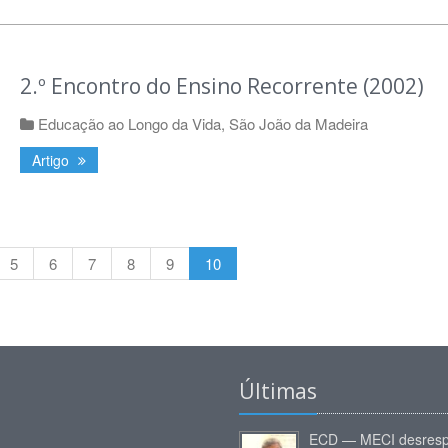
2.º Encontro do Ensino Recorrente (2002)
Educação ao Longo da Vida
,
São João da Madeira
Artigo
5
6
7
8
9
10
Últimas
ECD — MECI desresp