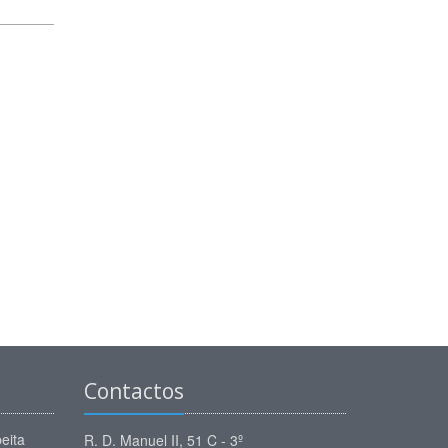
Contactos
eita
R. D. Manuel II, 51 C - 3º