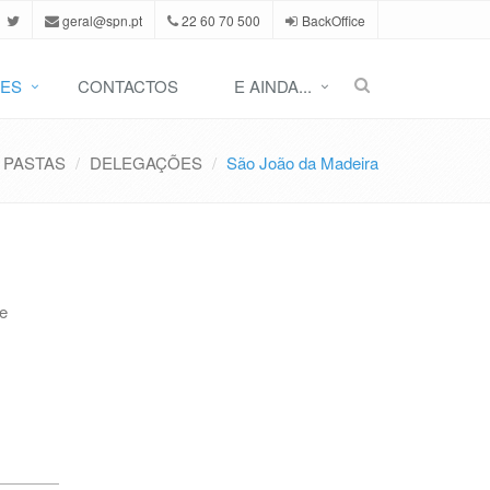
geral@spn.pt
22 60 70 500
BackOffice
ES
CONTACTOS
E AINDA...
PASTAS
DELEGAÇÕES
São João da Madeira
e