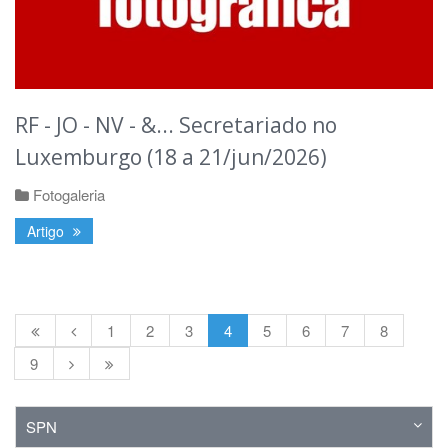
RF - JO - NV - &... Secretariado no
Luxemburgo (18 a 21/jun/2026)
Fotogaleria
Artigo
1
2
3
4
5
6
7
8
9
SPN