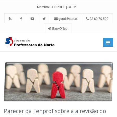
Membro:
FENPROF
|
CGTP
geral@spn.pt
22 60 70 500
BackOffice
Toggle
naviga
Parecer da Fenprof sobre a a revisão do