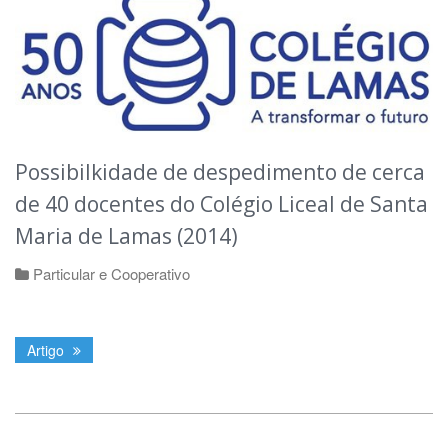
Possibilkidade de despedimento de cerca
de 40 docentes do Colégio Liceal de Santa
Maria de Lamas (2014)
Particular e Cooperativo
Artigo