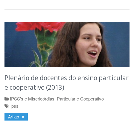
Plenário de docentes do ensino particular
e cooperativo (2013)
IPSS's e Misericórdias
,
Particular e Cooperativo
ipss
Artigo