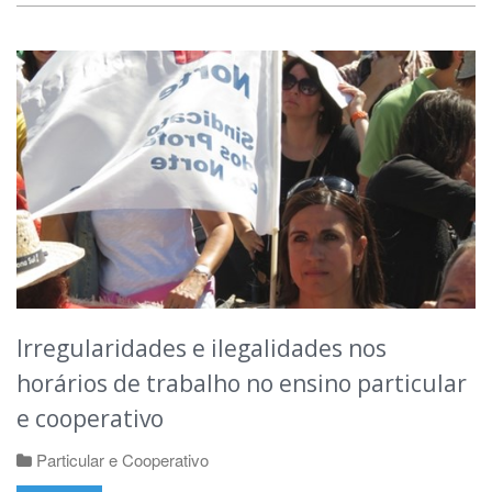
Irregularidades e ilegalidades nos
horários de trabalho no ensino particular
e cooperativo
Particular e Cooperativo