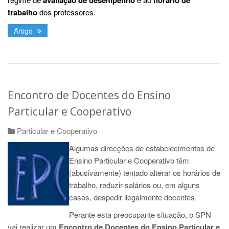
trabalho
dos professores.
Artigo
Encontro de Docentes do Ensino
Particular e Cooperativo
Particular e Cooperativo
Algumas direcções de estabelecimentos de
Ensino Particular e Cooperativo têm
(abusivamente) tentado alterar os horários de
trabalho, reduzir salários ou, em alguns
casos, despedir ilegalmente docentes.
Perante esta preocupante situação, o SPN
vai realizar um
Encontro de Docentes do Ensino Particular e