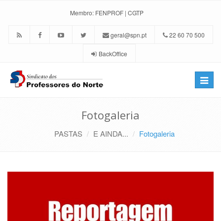
Membro:
FENPROF
|
CGTP
geral@spn.pt
22 60 70 500
BackOffice
Toggle
naviga
Fotogaleria
PASTAS
E AINDA...
Fotogaleria