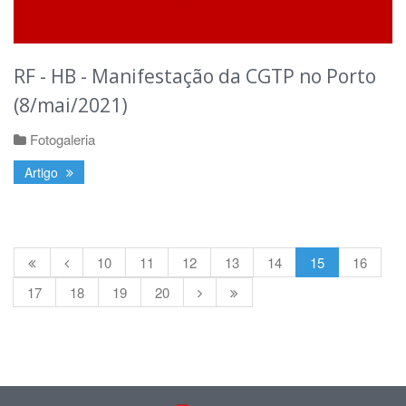
RF - HB - Manifestação da CGTP no Porto
(8/mai/2021)
Fotogaleria
Artigo
10
11
12
13
14
15
16
17
18
19
20