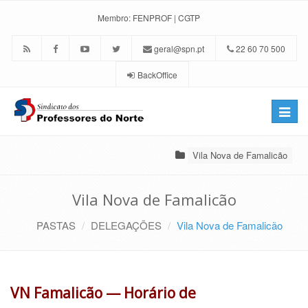
Membro:
FENPROF
|
CGTP
geral@spn.pt
22 60 70 500
BackOffice
Toggle
naviga
Vila Nova de Famalicão
Vila Nova de Famalicão
PASTAS
DELEGAÇÕES
Vila Nova de Famalicão
VN Famalicão — Horário de