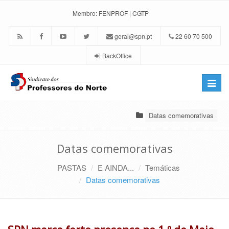
Membro:
FENPROF
|
CGTP
geral@spn.pt
22 60 70 500
BackOffice
Toggle
naviga
Datas comemorativas
Datas comemorativas
PASTAS
E AINDA...
Temáticas
Datas comemorativas