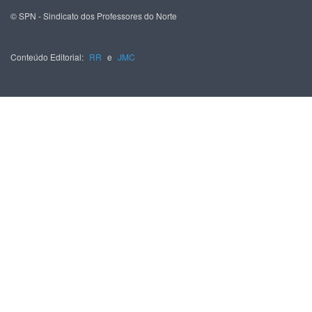
© SPN - Sindicato dos Professores do Norte
Conteúdo Editorial:
RR
e
JMC