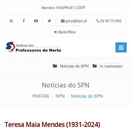
Membro:
FENPROF
|
CGTP
geral@spn.pt
22 60 70 500
BackOffice
Toggle
naviga
Notícias do SPN
In memoriam
Notícias do SPN
PASTAS
SPN
Notícias do SPN
Teresa Maia Mendes (1931-2024)