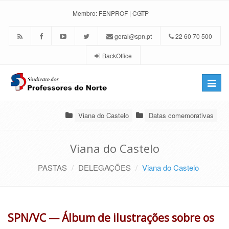
Membro:
FENPROF
|
CGTP
geral@spn.pt
22 60 70 500
BackOffice
Toggle
naviga
Viana do Castelo
Datas comemorativas
Viana do Castelo
PASTAS
DELEGAÇÕES
Viana do Castelo
SPN/VC — Álbum de ilustrações sobre os