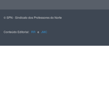
© SPN - Sindicato dos Professores do Norte
Conteúdo Editorial:
RR
e
JMC