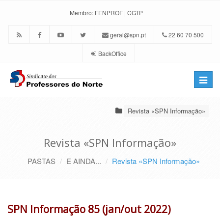
Membro:
FENPROF
|
CGTP
geral@spn.pt
22 60 70 500
BackOffice
Toggle
naviga
Revista «SPN Informação»
Revista «SPN Informação»
PASTAS
E AINDA...
Revista «SPN Informação»
SPN Informação 85 (jan/out 2022)