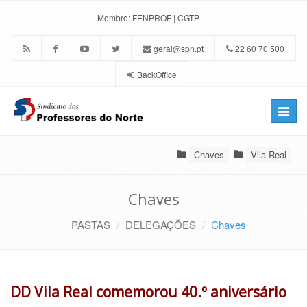
Membro:
FENPROF
|
CGTP
geral@spn.pt
22 60 70 500
BackOffice
Toggle
naviga
Chaves
Vila Real
Chaves
PASTAS
DELEGAÇÕES
Chaves
DD Vila Real comemorou 40.º aniversário