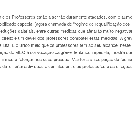
e os Professores estão a ser tão duramente atacados, com o aume
obilidade especial (agora chamada de “regime de requalificação dos
reduções salariais, entre outras medidas que afetarão muito negativ
um direito e um dever dos professores combater estas medidas. A gr
 luta. É o único meio que os professores têm ao seu alcance, neste
eação do MEC à convocação da greve, tentando impedi-la, mostra q
unirmos e reforçarmos essa pressão. Manter a antecipação de reuni
da lei, criaria divisões e conflitos entre os professores e as direçõe