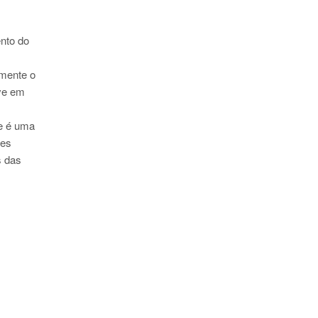
nto do
amente o
eve em
ue é uma
ões
s das