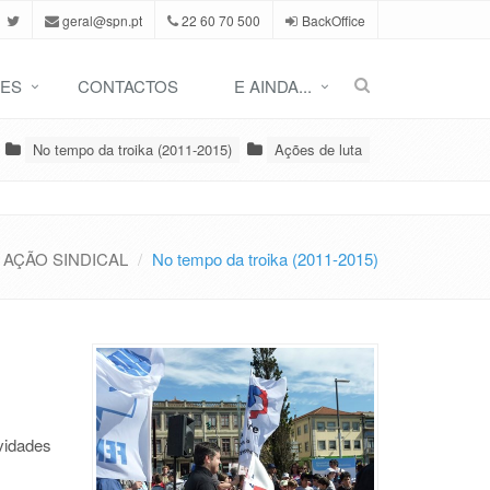
geral@spn.pt
22 60 70 500
BackOffice
ES
CONTACTOS
E AINDA...
No tempo da troika (2011-2015)
Ações de luta
AÇÃO SINDICAL
No tempo da troika (2011-2015)
vidades