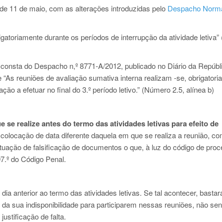
e 11 de maio, com as alterações introduzidas pelo
Despacho Normat
toriamente durante os períodos de interrupção da atividade letiva” 
 consta do Despacho n,º 8771-A/2012, publicado no Diário da Repúbli
e “As reuniões de avaliação sumativa interna realizam -se, obrigator
ção a efetuar no final do 3.º período letivo.” (Número 2.5, alínea b)
se realize antes do termo das atividades letivas para efeito de
 colocação de data diferente daquela em que se realiza a reunião, c
 situação de falsificação de documentos o que, à luz do código de pro
97.º do Código Penal.
dia anterior ao termo das atividades letivas. Se tal acontecer, basta
 da sua indisponibilidade para participarem nessas reuniões, não se
ustificação de falta.