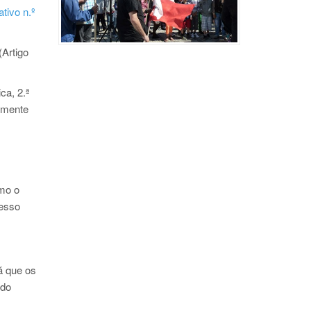
ivo n.º
(Artigo
ca, 2.ª
iamente
omo o
cesso
rá que os
ndo