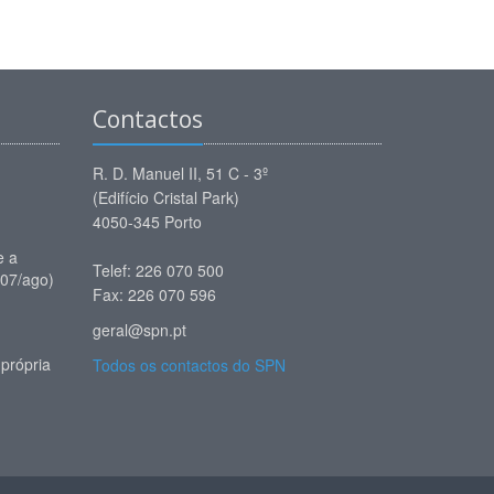
Contactos
R. D. Manuel II, 51 C - 3º
(Edifício Cristal Park)
4050-345 Porto
e a
Telef: 226 070 500
(07/ago)
Fax: 226 070 596
geral@spn.pt
própria
Todos os contactos do SPN