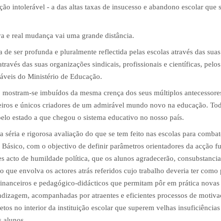
o intolerável - a das altas taxas de insucesso e abandono escolar que 
a e real mudança vai uma grande distância.
a de ser profunda e pluralmente reflectida pelas escolas através das suas
través das suas organizações sindicais, profissionais e científicas, pelos
áveis do Ministério de Educação.
 mostram-se imbuídos da mesma crença dos seus múltiplos antecessore
eiros e únicos criadores de um admirável mundo novo na educação. To
elo estado a que chegou o sistema educativo no nosso país.
 séria e rigorosa avaliação do que se tem feito nas escolas para combat
Básico, com o objectivo de definir parâmetros orientadores da acção fu
 acto de humildade política, que os alunos agradecerão, consubstanci
 que envolva os actores atrás referidos cujo trabalho deveria ter como 
, financeiros e pedagógico-didácticos que permitam pôr em prática novas
endizagem, acompanhadas por atraentes e eficientes processos de motiv
tos no interior da instituição escolar que superem velhas insuficiência
s alunos.