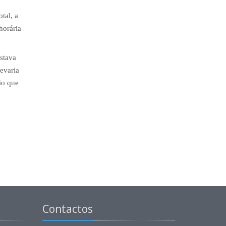
tal, a
horária
astava
evaria
io que
Contactos