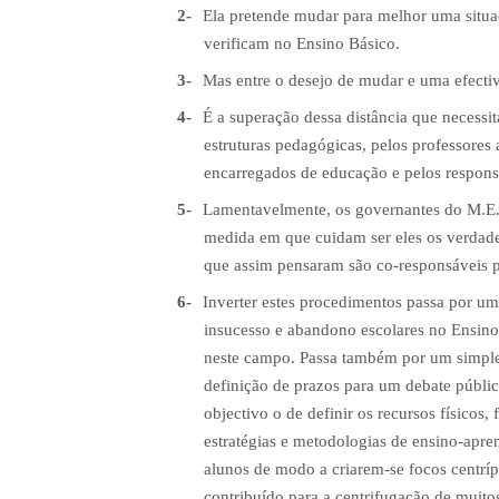
2-
Ela pretende mudar para melhor uma situaçã
verificam no Ensino Básico.
3-
Mas entre o desejo de mudar e uma efectiv
4-
É a superação dessa distância que necessit
estruturas pedagógicas, pelos professores a
encarregados de educação e pelos respons
5-
Lamentavelmente, os governantes do M.E.
medida em que cuidam ser eles os verdad
que assim pensaram são co-responsáveis p
6-
Inverter estes procedimentos passa por uma
insucesso e abandono escolares no Ensino 
neste campo. Passa também por um simples
definição de prazos para um debate público
objectivo o de definir os recursos físicos
estratégias e metodologias de ensino-apr
alunos de modo a criarem-se focos centrípe
contribuído para a centrifugação de muito