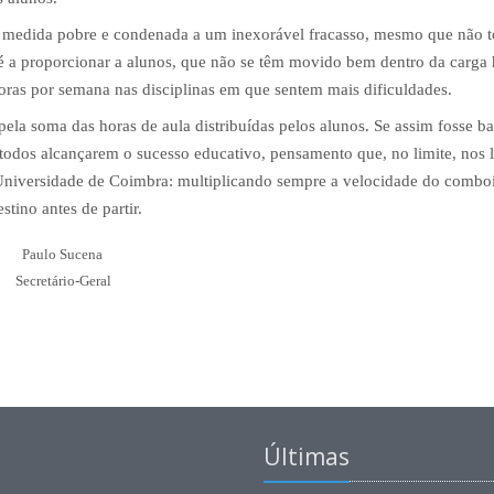
medida pobre e condenada a um inexorável fracasso, mesmo que não to
 é a proporcionar a alunos, que não se têm movido bem dentro da carga 
ras por semana nas disciplinas em que sentem mais dificuldades.
ela soma das horas de aula distribuídas pelos alunos. Se assim fosse b
 todos alcançarem o sucesso educativo, pensamento que, no limite, nos l
 Universidade de Coimbra: multiplicando sempre a velocidade do combo
tino antes de partir.
Paulo Sucena
Secretário-Geral
Últimas