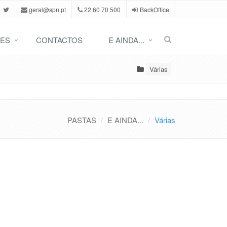
geral@spn.pt
22 60 70 500
BackOffice
ES
CONTACTOS
E AINDA...
Várias
PASTAS
E AINDA...
Várias