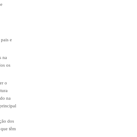
se
 pais e
s na
dos os
er o
tura
ado na
principal
ação dos
s que têm