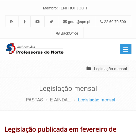
Membro:
FENPROF
|
CGTP
geral@spn.pt
22 60 70 500
BackOffice
Toggle
naviga
Legislação mensal
Legislação mensal
PASTAS
E AINDA...
Legislação mensal
Legislação publicada em fevereiro de