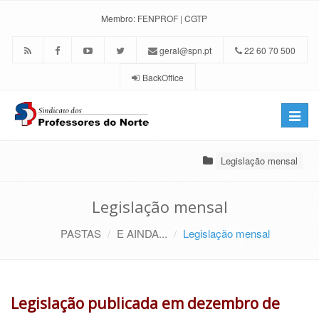
Membro:
FENPROF
|
CGTP
geral@spn.pt
22 60 70 500
BackOffice
Toggle
naviga
Legislação mensal
Legislação mensal
PASTAS
E AINDA...
Legislação mensal
Legislação publicada em dezembro de