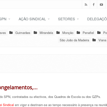
SPN
AÇÃO SINDICAL
SETORES
DELEGAÇÕ
aves
Guimarães
Mirandela
Monção
Penafiel
Po
São João da Madeira
Viana
ongelamentos,...
 do SPN, contratados ou efectivos, dos Quadros de Escola ou dos QZPs.
ei Sindical
em vigor e destinam-se ao tempo necessário à presença na reuni