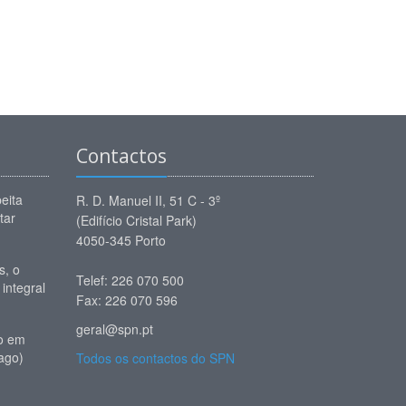
Contactos
eita
R. D. Manuel II, 51 C - 3º
tar
(Edifício Cristal Park)
4050-345 Porto
, o
Telef: 226 070 500
 integral
Fax: 226 070 596
geral@spn.pt
io em
ago)
Todos os contactos do SPN