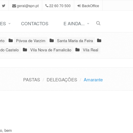
geral@spn.pt
22 60 70 500
BackOffice
ES
CONTACTOS
E AINDA...
rto
Póvoa de Varzim
Santa Maria da Feira
 do Castelo
Vila Nova de Famalicão
Vila Real
PASTAS
DELEGAÇÕES
Amarante
ão, bem