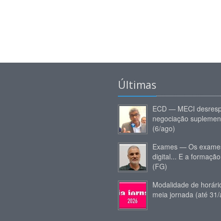
Últimas
ECD — MECI desresp
negociação suplemen
(6/ago)
Exames — Os exames
digital... E a formação
(FG)
Modalidade de horár
meia jornada (até 31/