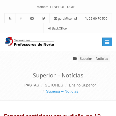
Membro:
FENPROF
|
CGTP
geral@spn.pt
22 60 70 500
BackOffice
Toggle
naviga
Superior – Notícias
Superior – Notícias
PASTAS
SETORES
Ensino Superior
Superior – Notícias