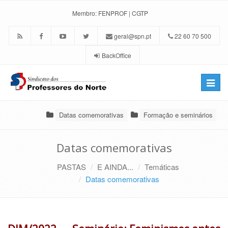
Membro:
FENPROF
|
CGTP
geral@spn.pt
22 60 70 500
BackOffice
Toggle
naviga
Datas comemorativas
Formação e seminários
Datas comemorativas
PASTAS
E AINDA...
Temáticas
Datas comemorativas